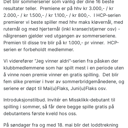
Det blir sommerserier som vanlig der dine 16 beste 
resultater teller.  Premiene er på hhv kr 3.000,- / kr 
2.000,- / kr 1.500,- / kr 1.100,- / kr 800,-.  I HCP-serien 
premierer vi beste spiller med hhv maks kløvernål, med 
ruternål og med hjerternål (inkl kranser/stjerner osv) - 
nålgrensen gjelder ved utgangen av sommerseriene.  
Premien til disse tre blir på kr 1.000,- pr vinner.  HCP-
serien er forbeholdt medlemmer.
Vi viderefører “Jeg vinner aldri”-serien fra påsken der 
klubbmedlemmene som har spilt mest i en periode uten 
å vinne noen premie vinner en gratis spilling.  Det blir 
fem slike premier i hver av sommerbridgemånedene, og 
seriene er døpt til Mai(u)Flaks, Juni(u)Flaks osv.  
Introduksjonstilbud. Invitér en Missklikk-debutant til 
spilling i sommer, så får dere begge spille gratis på 
debutantens første kveld hos oss.
På søndager fra og med 18. mai blir det loddtrekning 