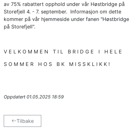
av 75% rabattert opphold under vår Høstbridge på 
Storefjell 4. - 7. september.  Informasjon om dette 
kommer på vår hjemmeside under fanen "Høstbridge 
på Storefjell".
V E L K O M M E N   T I L   B R I D G E   I   H E L E   
S O M M E R   H O S   B K   M I S S K L I K K !
Oppdatert
01.05.2025 18:59
Tilbake