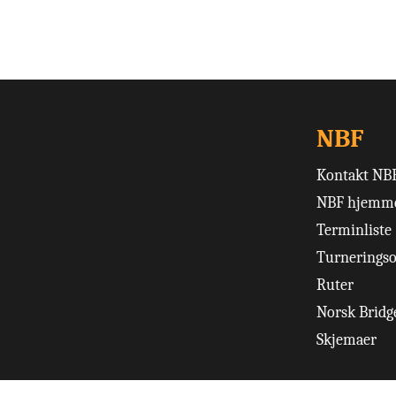
NBF
Kontakt NB
NBF hjemme
Terminliste
Turneringso
Ruter
Norsk Bridge
Skjemaer