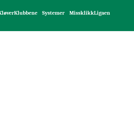
KløverKlubbene
Systemer
MissklikkLigaen