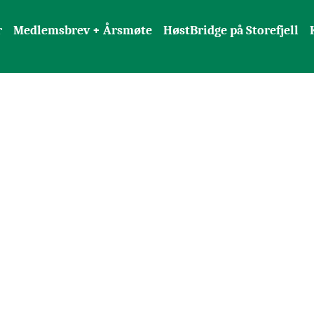
r
Medlemsbrev + Årsmøte
HøstBridge på Storefjell