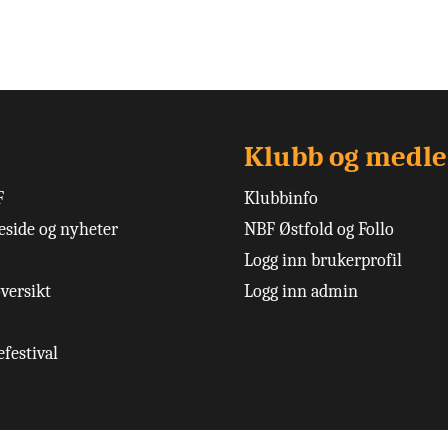
Klubb og medl
F
Klubbinfo
side og nyheter
NBF Østfold og Follo
Logg inn brukerprofil
versikt
Logg inn admin
festival