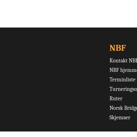
NBF
Kontakt NB
NBF hjemme
Terminliste
Turneringso
Ruter
Norsk Bridge
Skjemaer