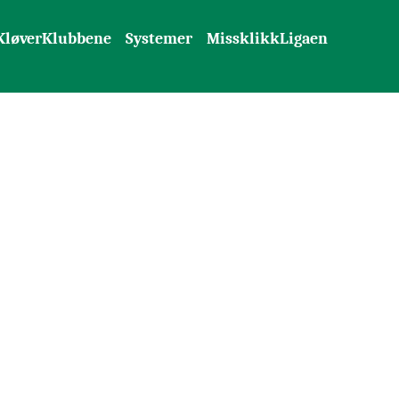
KløverKlubbene
Systemer
MissklikkLigaen