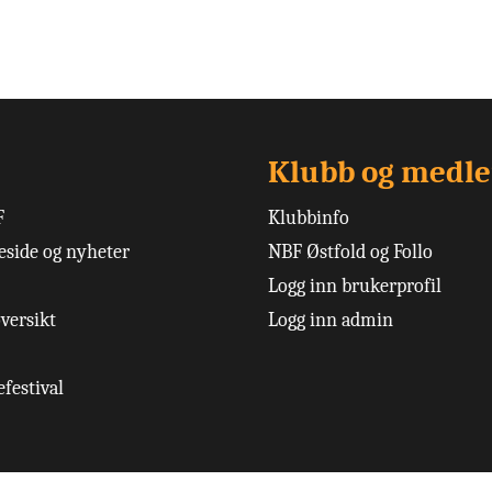
Klubb og medl
F
Klubbinfo
side og nyheter
NBF Østfold og Follo
Logg inn brukerprofil
versikt
Logg inn admin
festival