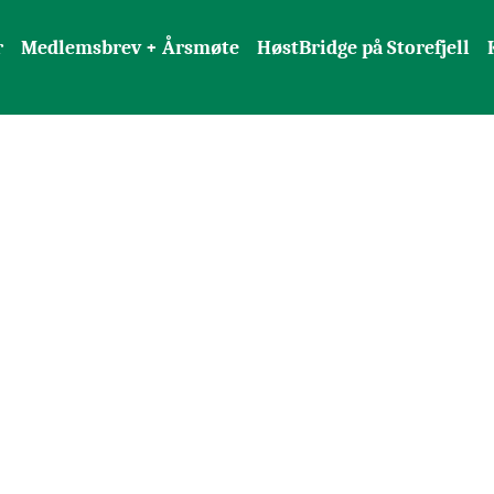
r
Medlemsbrev + Årsmøte
HøstBridge på Storefjell