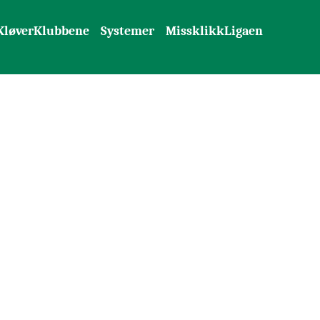
KløverKlubbene
Systemer
MissklikkLigaen