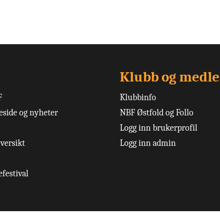
Klubb og medl
F
Klubbinfo
side og nyheter
NBF Østfold og Follo
Logg inn brukerprofil
versikt
Logg inn admin
festival