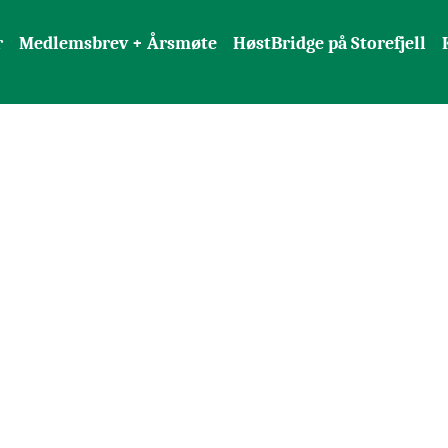
r
Medlemsbrev + Årsmøte
HøstBridge på Storefjell