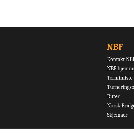
NBF
Kontakt NB
NBF hjemme
Terminliste
Turneringso
Ruter
Norsk Bridge
Skjemaer