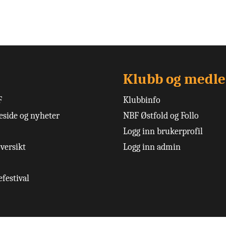
Klubb og medl
F
Klubbinfo
side og nyheter
NBF Østfold og Follo
Logg inn brukerprofil
versikt
Logg inn admin
festival