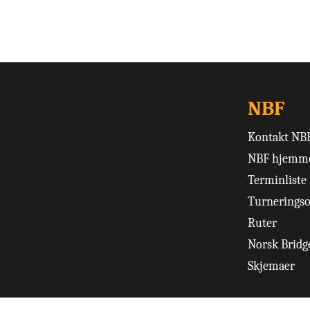
NBF
Kontakt NB
NBF hjemme
Terminliste
Turneringso
Ruter
Norsk Bridge
Skjemaer