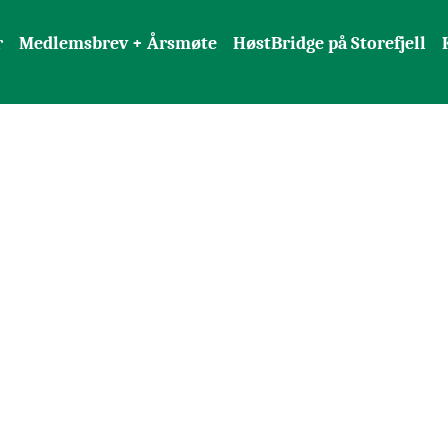
r
Medlemsbrev + Årsmøte
HøstBridge på Storefjell