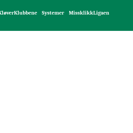
KløverKlubbene
Systemer
MissklikkLigaen