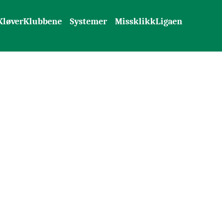
KløverKlubbene
Systemer
MissklikkLigaen