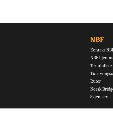
NBF
Kontakt NB
NBF hjemme
Terminliste
Turneringso
Ruter
Norsk Bridge
Skjemaer