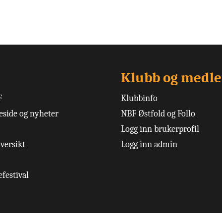
Klubb og medl
F
Klubbinfo
side og nyheter
NBF Østfold og Follo
Logg inn brukerprofil
versikt
Logg inn admin
festival