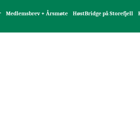
r
Medlemsbrev + Årsmøte
HøstBridge på Storefjell