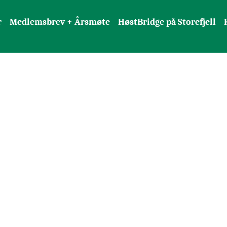
r
Medlemsbrev + Årsmøte
HøstBridge på Storefjell