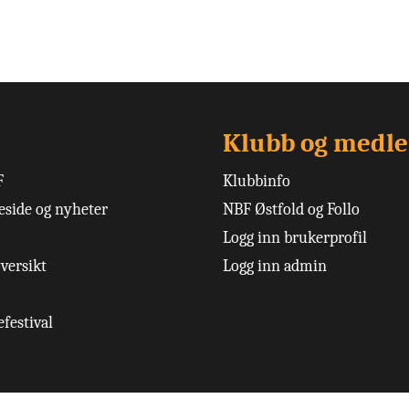
Klubb og medl
F
Klubbinfo
side og nyheter
NBF Østfold og Follo
Logg inn brukerprofil
versikt
Logg inn admin
festival