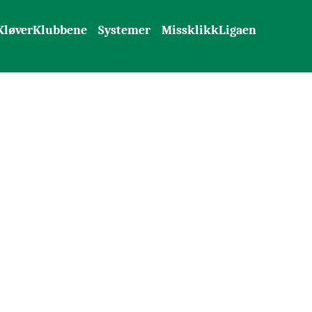
KløverKlubbene
Systemer
MissklikkLigaen