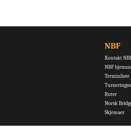
NBF
Kontakt NB
NBF hjemme
Terminliste
Turneringso
Ruter
Norsk Bridge
Skjemaer