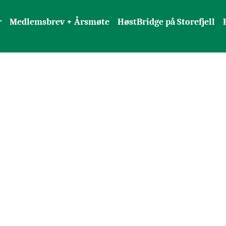
r
Medlemsbrev + Årsmøte
HøstBridge på Storefjell