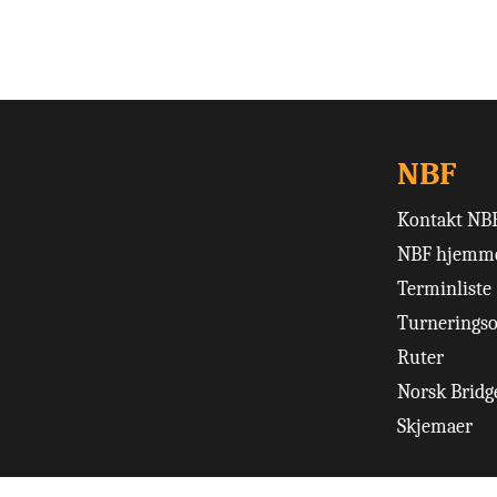
NBF
Kontakt NB
NBF hjemme
Terminliste
Turneringso
Ruter
Norsk Bridge
Skjemaer