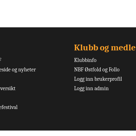
Klubb og medl
F
Klubbinfo
side og nyheter
NBF Østfold og Follo
Logg inn brukerprofil
versikt
Logg inn admin
festival