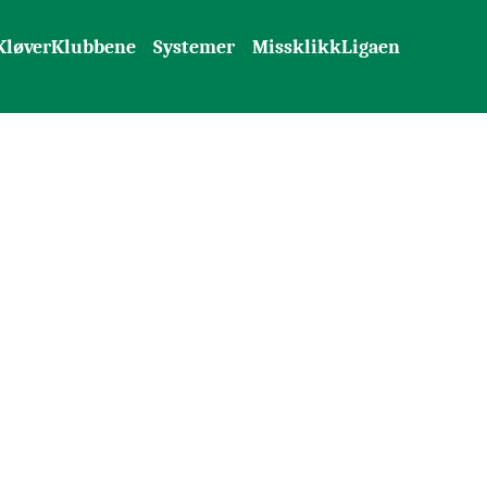
KløverKlubbene
Systemer
MissklikkLigaen