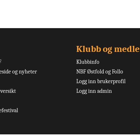
Klubb og medl
F
Klubbinfo
side og nyheter
NBF Østfold og Follo
Logg inn brukerprofil
versikt
Logg inn admin
festival