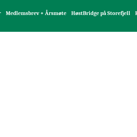
r
Medlemsbrev + Årsmøte
HøstBridge på Storefjell