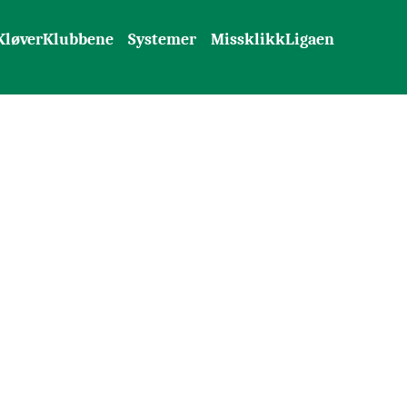
KløverKlubbene
Systemer
MissklikkLigaen