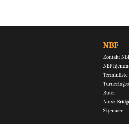
NBF
Kontakt NB
NBF hjemme
Terminliste
Turneringso
Ruter
Norsk Bridge
Skjemaer