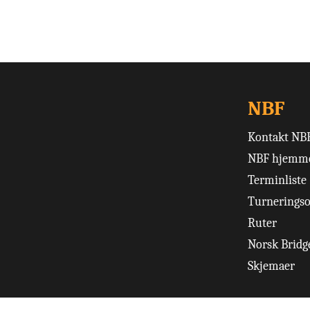
NBF
Kontakt NB
NBF hjemme
Terminliste
Turneringso
Ruter
Norsk Bridge
Skjemaer