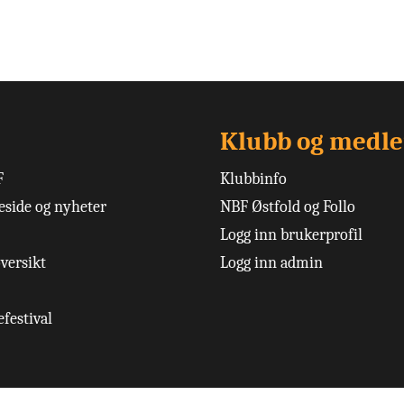
Klubb og medl
F
Klubbinfo
side og nyheter
NBF Østfold og Follo
Logg inn brukerprofil
versikt
Logg inn admin
festival