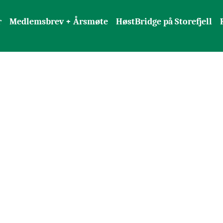
r
Medlemsbrev + Årsmøte
HøstBridge på Storefjell