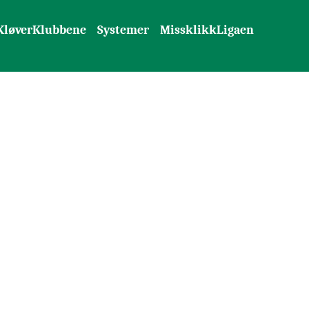
KløverKlubbene
Systemer
MissklikkLigaen