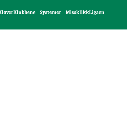
KløverKlubbene
Systemer
MissklikkLigaen