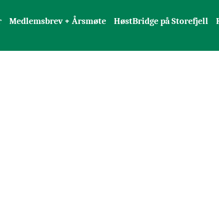
r
Medlemsbrev + Årsmøte
HøstBridge på Storefjell