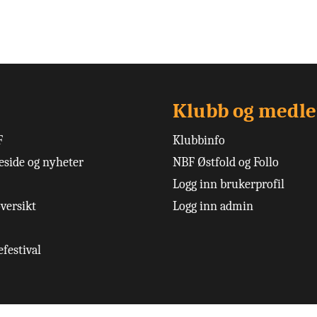
Klubb og medl
F
Klubbinfo
side og nyheter
NBF Østfold og Follo
Logg inn brukerprofil
versikt
Logg inn admin
festival