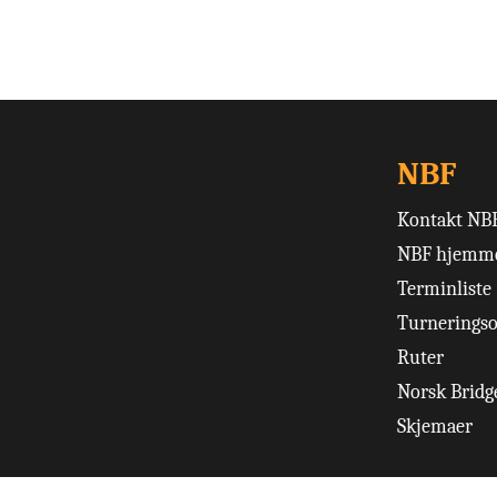
NBF
Kontakt NB
NBF hjemme
Terminliste
Turneringso
Ruter
Norsk Bridge
Skjemaer