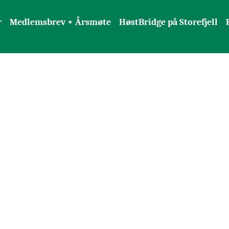
r
Medlemsbrev + Årsmøte
HøstBridge på Storefjell