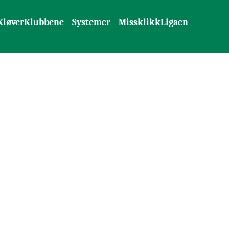
KløverKlubbene
Systemer
MissklikkLigaen