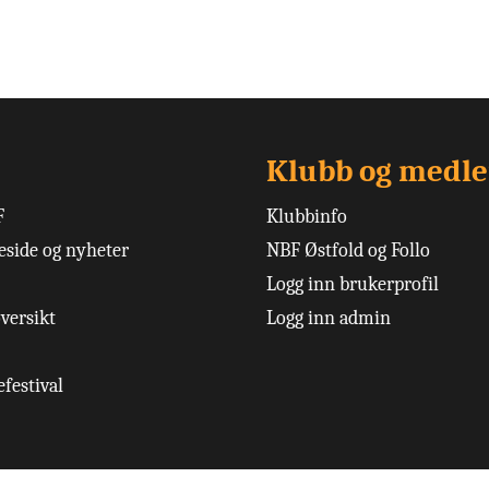
Klubb og medl
F
Klubbinfo
side og nyheter
NBF Østfold og Follo
Logg inn brukerprofil
versikt
Logg inn admin
festival