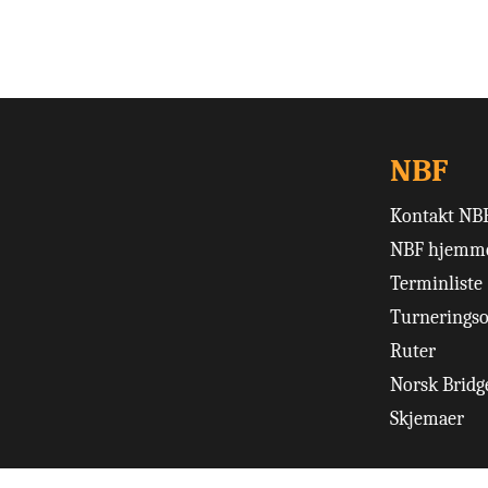
NBF
Kontakt NB
NBF hjemme
Terminliste
Turneringso
Ruter
Norsk Bridge
Skjemaer