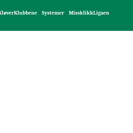
KløverKlubbene
Systemer
MissklikkLigaen