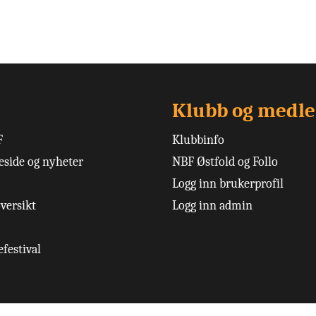
Klubb og medl
F
Klubbinfo
side og nyheter
NBF Østfold og Follo
Logg inn brukerprofil
versikt
Logg inn admin
festival