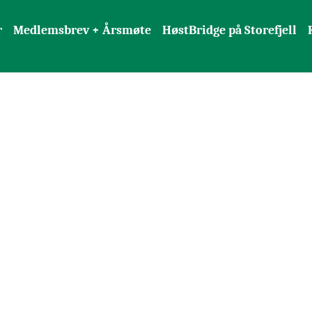
r
Medlemsbrev + Årsmøte
HøstBridge på Storefjell