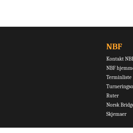
NBF
Kontakt NB
NBF hjemme
Terminliste
Turneringso
Ruter
Norsk Bridge
Skjemaer