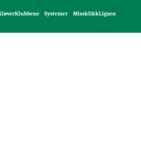
KløverKlubbene
Systemer
MissklikkLigaen