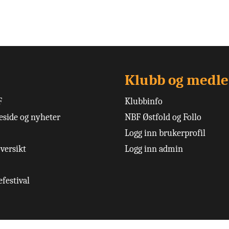
Klubb og medl
F
Klubbinfo
side og nyheter
NBF Østfold og Follo
Logg inn brukerprofil
versikt
Logg inn admin
festival