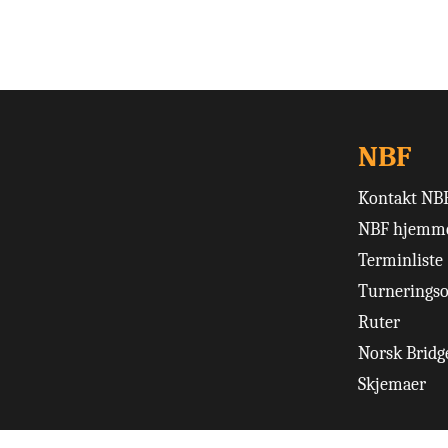
NBF
Kontakt NB
NBF hjemme
Terminliste
Turneringso
Ruter
Norsk Bridge
Skjemaer