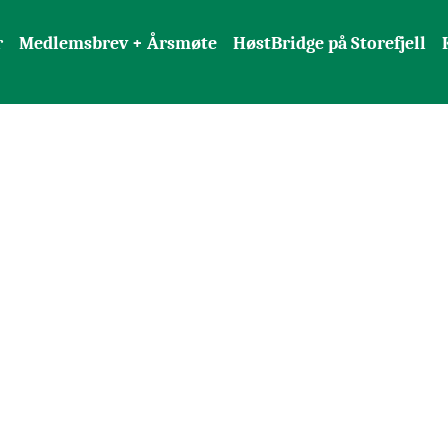
r
Medlemsbrev + Årsmøte
HøstBridge på Storefjell