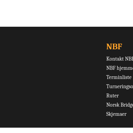
NBF
Kontakt NB
NBF hjemme
Terminliste
Turneringso
Ruter
Norsk Bridge
Skjemaer