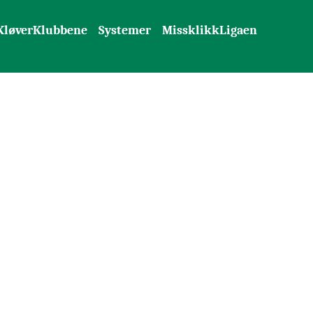
KløverKlubbene
Systemer
MissklikkLigaen