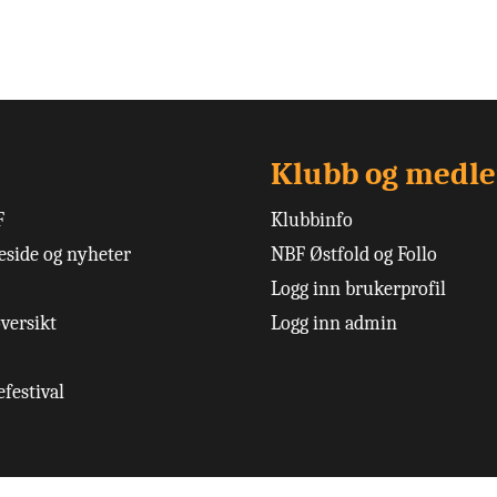
Klubb og medl
F
Klubbinfo
side og nyheter
NBF Østfold og Follo
Logg inn brukerprofil
versikt
Logg inn admin
festival