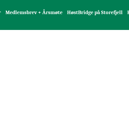
r
Medlemsbrev + Årsmøte
HøstBridge på Storefjell