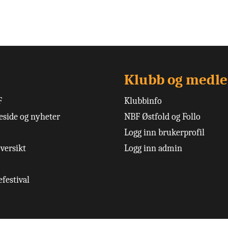
Klubb og medl
F
Klubbinfo
side og nyheter
NBF Østfold og Follo
Logg inn brukerprofil
versikt
Logg inn admin
festival