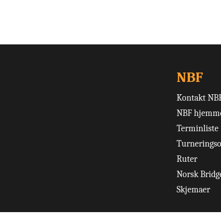
NBF
Kontakt NB
NBF hjemme
Terminliste
Turneringso
Ruter
Norsk Bridge
Skjemaer