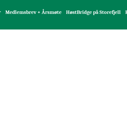
r
Medlemsbrev + Årsmøte
HøstBridge på Storefjell