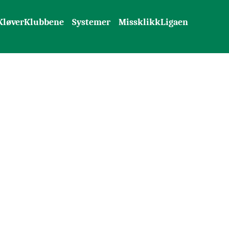
KløverKlubbene
Systemer
MissklikkLigaen