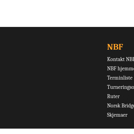
NBF
Kontakt NB
NBF hjemme
Terminliste
Turneringso
Ruter
Norsk Bridge
Skjemaer