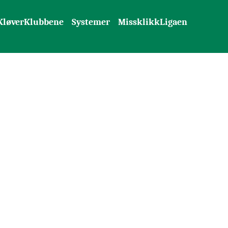
KløverKlubbene
Systemer
MissklikkLigaen