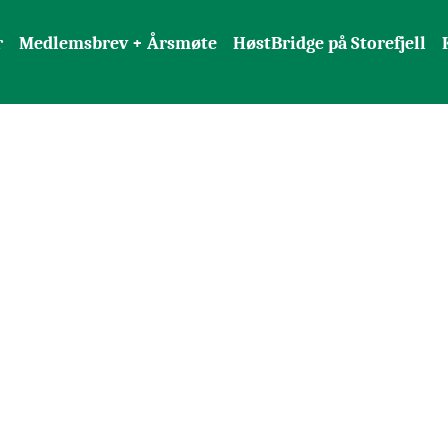
r
Medlemsbrev + Årsmøte
HøstBridge på Storefjell