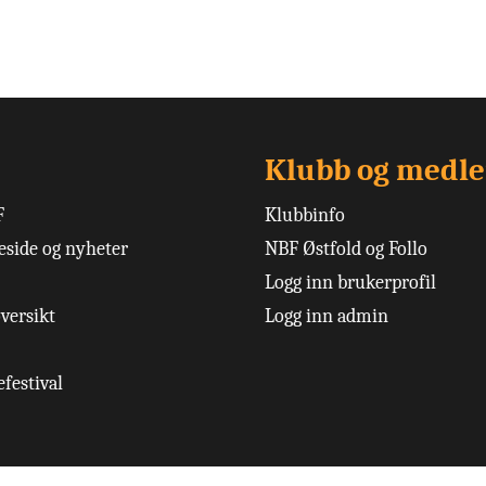
Klubb og medl
F
Klubbinfo
side og nyheter
NBF Østfold og Follo
Logg inn brukerprofil
versikt
Logg inn admin
festival