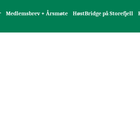
r
Medlemsbrev + Årsmøte
HøstBridge på Storefjell