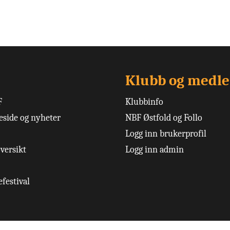
Klubb og medl
F
Klubbinfo
side og nyheter
NBF Østfold og Follo
Logg inn brukerprofil
versikt
Logg inn admin
festival