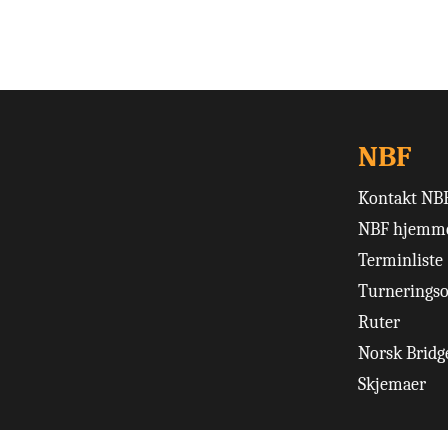
NBF
Kontakt NB
NBF hjemme
Terminliste
Turneringso
Ruter
Norsk Bridge
Skjemaer