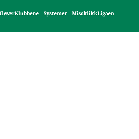
KløverKlubbene
Systemer
MissklikkLigaen