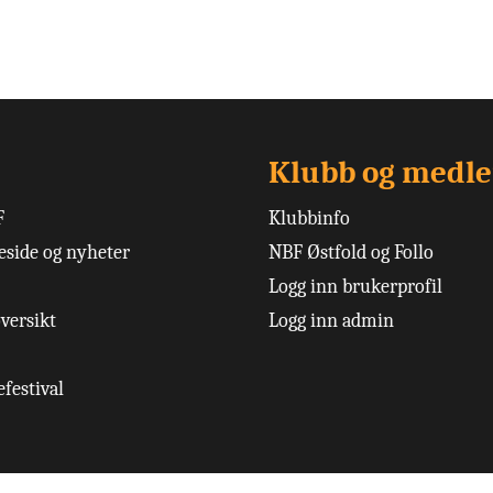
Klubb og medl
F
Klubbinfo
side og nyheter
NBF Østfold og Follo
Logg inn brukerprofil
versikt
Logg inn admin
festival