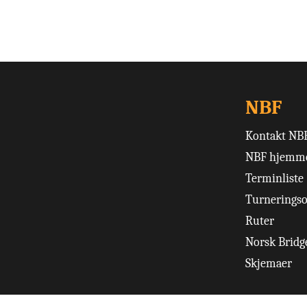
NBF
Kontakt NB
NBF hjemme
Terminliste
Turneringso
Ruter
Norsk Bridge
Skjemaer