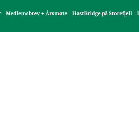
r
Medlemsbrev + Årsmøte
HøstBridge på Storefjell