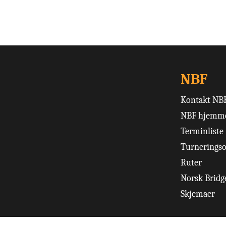
NBF
Kontakt NB
NBF hjemme
Terminliste
Turneringso
Ruter
Norsk Bridge
Skjemaer