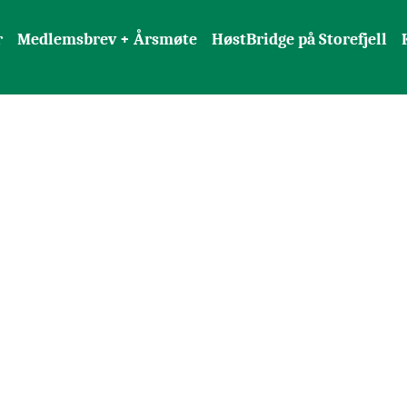
r
Medlemsbrev + Årsmøte
HøstBridge på Storefjell