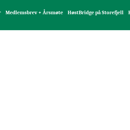
r
Medlemsbrev + Årsmøte
HøstBridge på Storefjell