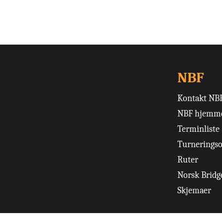
NBF
Kontakt NB
NBF hjemme
Terminliste
Turneringso
Ruter
Norsk Bridge
Skjemaer