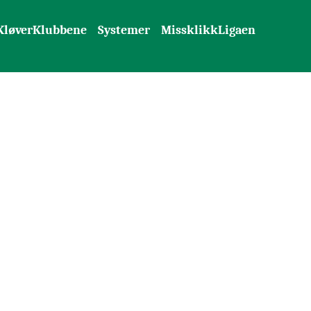
KløverKlubbene
Systemer
MissklikkLigaen