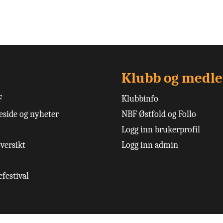
Klubb og medl
F
Klubbinfo
side og nyheter
NBF Østfold og Follo
Logg inn brukerprofil
versikt
Logg inn admin
festival