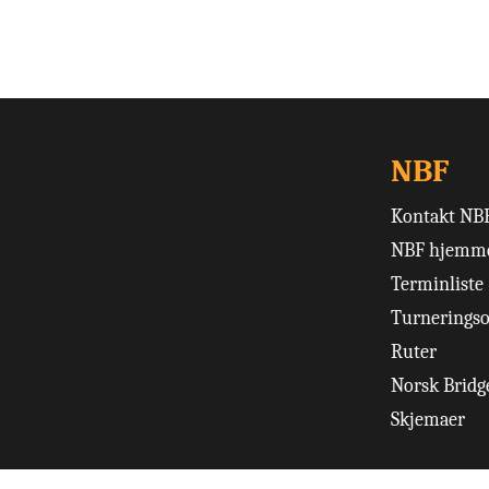
NBF
Kontakt NB
NBF hjemme
Terminliste
Turneringso
Ruter
Norsk Bridge
Skjemaer