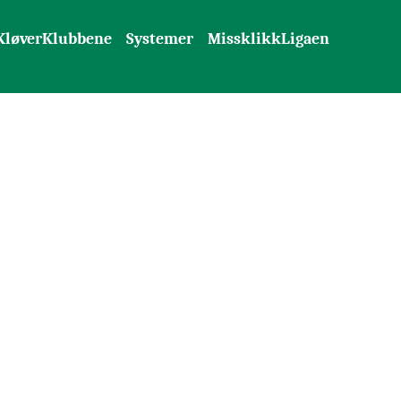
KløverKlubbene
Systemer
MissklikkLigaen