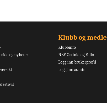
Klubb og medl
F
Klubbinfo
side og nyheter
NBF Østfold og Follo
Logg inn brukerprofil
versikt
Logg inn admin
festival