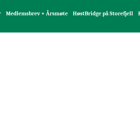
r
Medlemsbrev + Årsmøte
HøstBridge på Storefjell