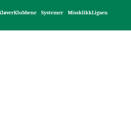
KløverKlubbene
Systemer
MissklikkLigaen