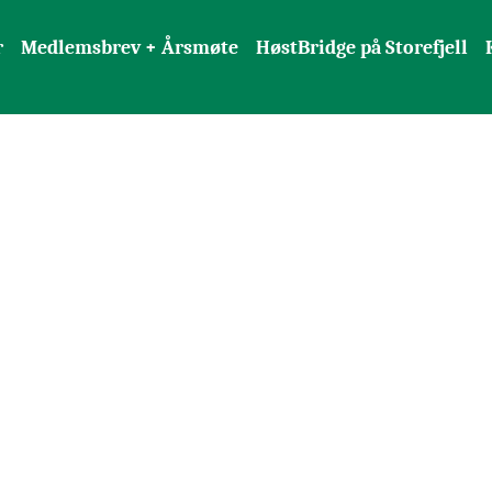
r
Medlemsbrev + Årsmøte
HøstBridge på Storefjell