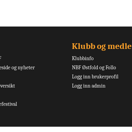
Klubb og medl
F
Klubbinfo
side og nyheter
NBF Østfold og Follo
Logg inn brukerprofil
versikt
Logg inn admin
festival