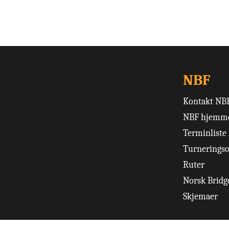
NBF
Kontakt NB
NBF hjemme
Terminliste
Turneringso
Ruter
Norsk Bridge
Skjemaer