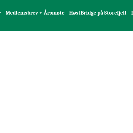
r
Medlemsbrev + Årsmøte
HøstBridge på Storefjell