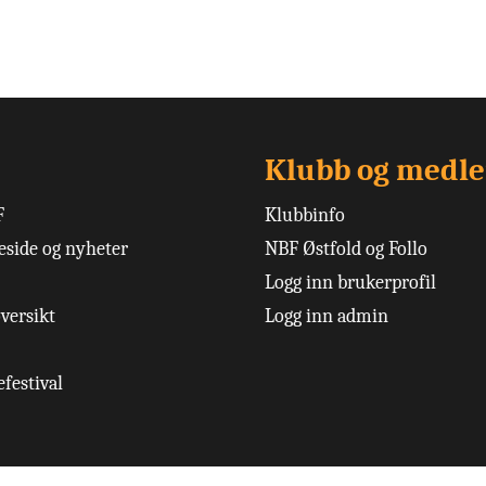
Klubb og medl
F
Klubbinfo
side og nyheter
NBF Østfold og Follo
Logg inn brukerprofil
versikt
Logg inn admin
festival