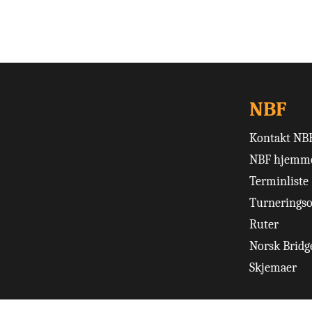
NBF
Kontakt NB
NBF hjemme
Terminliste
Turneringso
Ruter
Norsk Bridge
Skjemaer