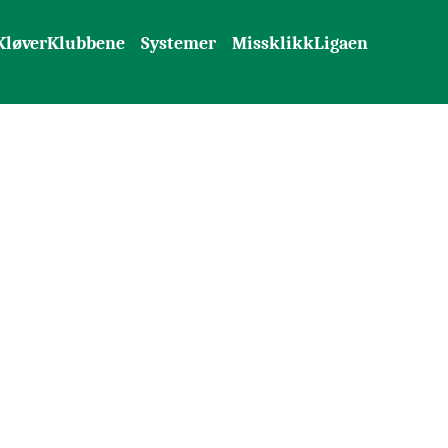
KløverKlubbene
Systemer
MissklikkLigaen