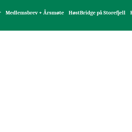
r
Medlemsbrev + Årsmøte
HøstBridge på Storefjell