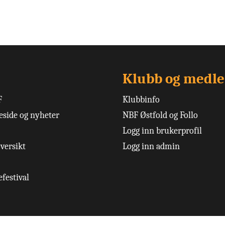
Klubb og medl
F
Klubbinfo
side og nyheter
NBF Østfold og Follo
Logg inn brukerprofil
versikt
Logg inn admin
festival