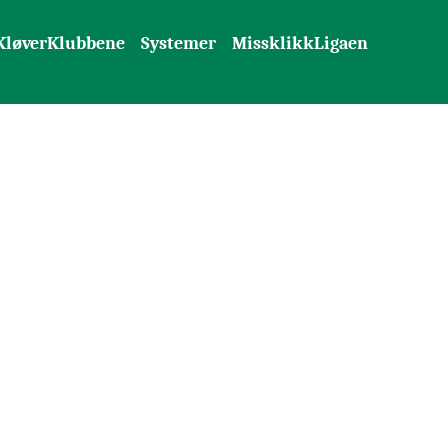
KløverKlubbene
Systemer
MissklikkLigaen