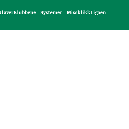
KløverKlubbene
Systemer
MissklikkLigaen