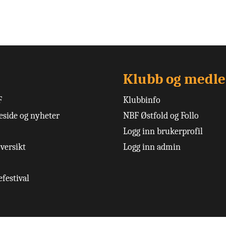
Klubb og medl
F
Klubbinfo
side og nyheter
NBF Østfold og Follo
Logg inn brukerprofil
versikt
Logg inn admin
festival