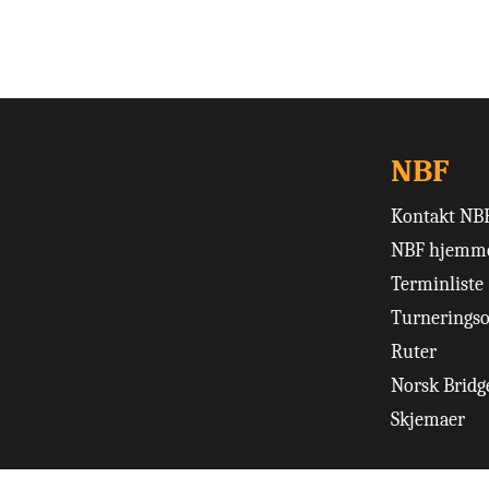
NBF
Kontakt NB
NBF hjemme
Terminliste
Turneringso
Ruter
Norsk Bridge
Skjemaer