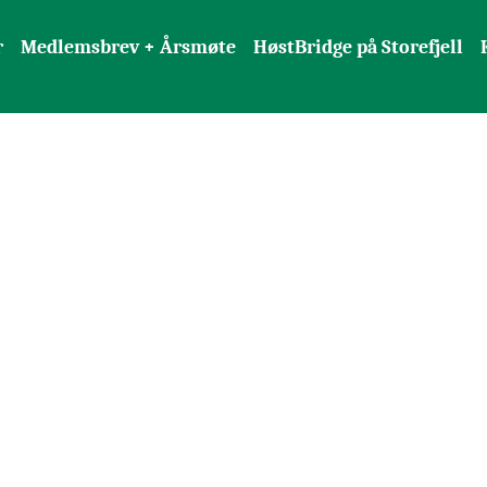
r
Medlemsbrev + Årsmøte
HøstBridge på Storefjell