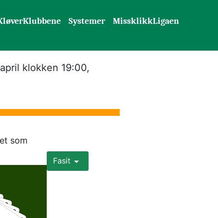
KløverKlubbene
Systemer
MissklikkLigaen
pril klokken 19:00, 
et som 
Fasit