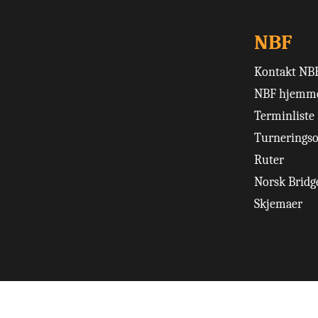
NBF
Kontakt NB
NBF hjemme
Terminliste
Turneringso
Ruter
Norsk Bridge
Skjemaer