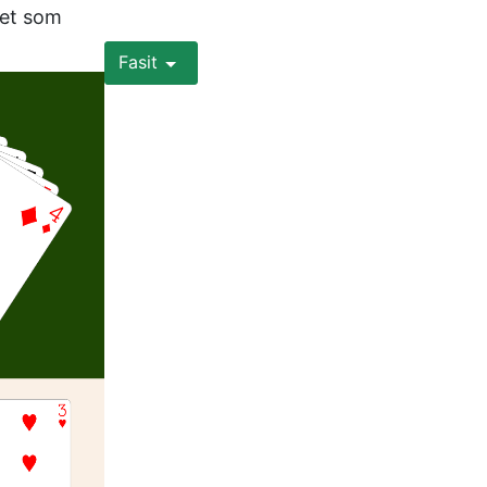
et som 
Fasit