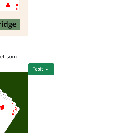
et som 
Fasit