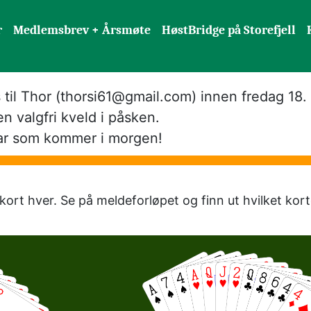
r
Medlemsbrev + Årsmøte
HøstBridge på Storefjell
il Thor (thorsi61@gmail.com) innen fredag 18. a
en valgfri kveld i påsken. 

var som kommer i morgen!
ort hver. Se på meldeforløpet og finn ut hvilket kort