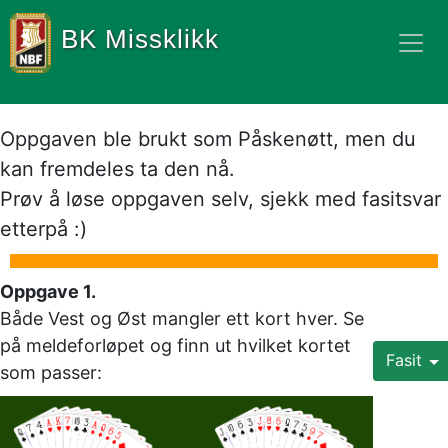
BK Missklikk
Oppgaven ble brukt som Påskenøtt, men du 
kan fremdeles ta den nå. 

Prøv å løse oppgaven selv, sjekk med fasitsvar 
etterpå :)
Oppgave 1. 
Både Vest og Øst mangler ett kort hver. Se 
på meldeforløpet og finn ut hvilket kortet 
Fasit
som passer: